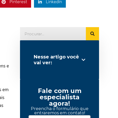
Pinterest
LinkedIn
Nesse artigo você
vai ver:
ens e
os em
Fale com um
especialista
ais
agora!
as
Preencha o formulário que
entraremos em contato!