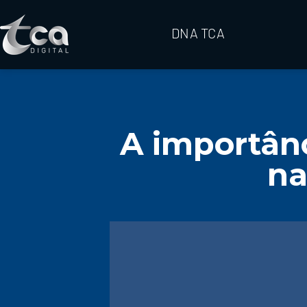
DNA TCA
A importânc
na