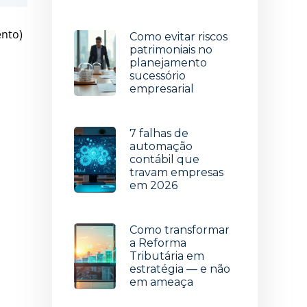
29 de julho de 2026
ento)
Como evitar riscos
patrimoniais no
planejamento
sucessório
empresarial
22 de julho de 2026
7 falhas de
automação
contábil que
travam empresas
em 2026
15 de julho de 2026
Como transformar
a Reforma
Tributária em
estratégia — e não
em ameaça
8 de julho de 2026