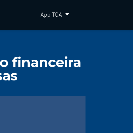
App TCA
o financeira
sas