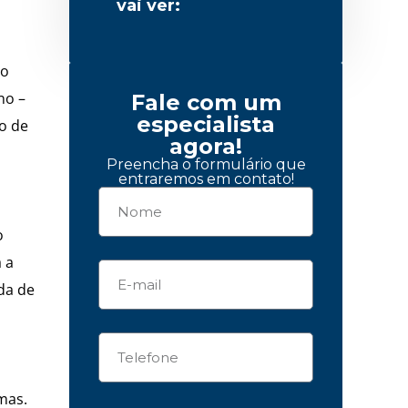
vai ver:
do
no –
Fale com um
especialista
o de
agora!
Preencha o formulário que
entraremos em contato!
o
 a
eda de
mas.