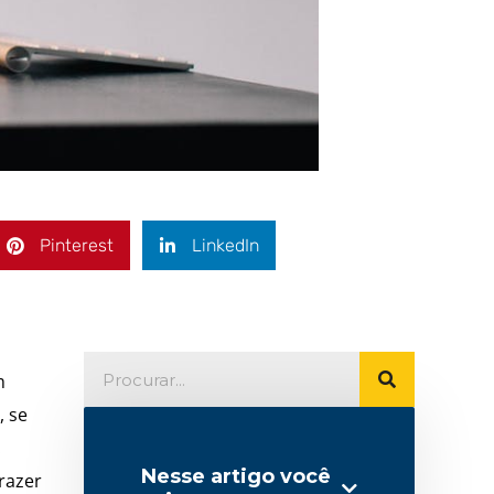
Pinterest
LinkedIn
m
, se
.
Nesse artigo você
razer