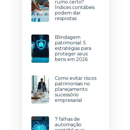
rumo certo?
Índices contábeis
podem dar
respostas
5 de agosto de 2026
Blindagem
patrimonial: 5
estratégias para
proteger seus
bens em 2026
29 de julho de 2026
Como evitar riscos
patrimoniais no
planejamento
sucessório
empresarial
22 de julho de 2026
7 falhas de
automação