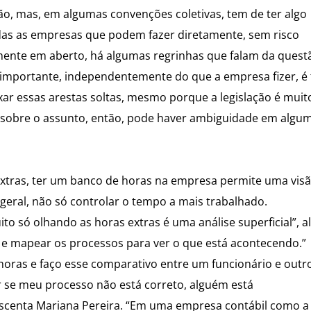
ção, mas, em algumas convenções coletivas, tem de ter algo
das as empresas que podem fazer diretamente, sem risco
mente em aberto, há algumas regrinhas que falam da quest
 importante, independentemente do que a empresa fizer, é 
ar essas arestas soltas, mesmo porque a legislação é muit
ia sobre o assunto, então, pode haver ambiguidade em algu
xtras, ter um banco de horas na empresa permite uma vis
eral, não só controlar o tempo a mais trabalhado.
o só olhando as horas extras é uma análise superficial”, a
do e mapear os processos para ver o que está acontecendo.”
horas e faço esse comparativo entre um funcionário e outr
r se meu processo não está correto, alguém está
escenta Mariana Pereira. “Em uma empresa contábil como a