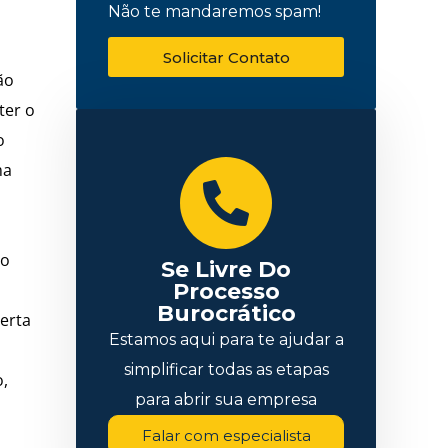
Não te mandaremos spam!
Solicitar Contato
ão
ter o
o
ma
ão
Se Livre Do
Processo
Burocrático
lerta
Estamos aqui para te ajudar a
simplificar todas as etapas
o,
para abrir sua empresa
Falar com especialista