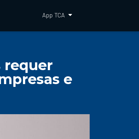
App TCA
 requer
empresas e