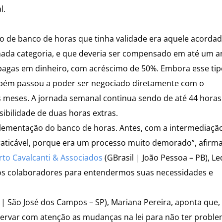
l.
lo de banco de horas que tinha validade era aquele acorda
inada categoria, e que deveria ser compensado em até um a
 pagas em dinheiro, com acréscimo de 50%. Embora esse tip
mbém passou a poder ser negociado diretamente com o
 meses. A jornada semanal continua sendo de até 44 horas
sibilidade de duas horas extras.
plementação do banco de horas. Antes, com a intermediaçã
mpraticável, porque era um processo muito demorado”, afirma
to Cavalcanti & Associados
(GBrasil | João Pessoa – PB), L
 os colaboradores para entendermos suas necessidades e
 | São José dos Campos – SP), Mariana Pereira, aponta que,
servar com atenção as mudanças na lei para não ter proble