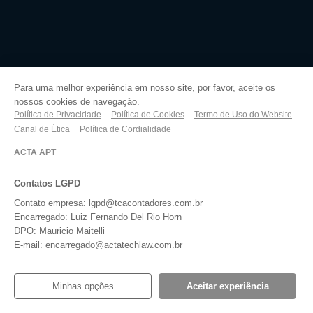
Para uma melhor experiência em nosso site, por favor, aceite os
nossos cookies de navegação.
Política de Privacidade
Política de Cookies
Termo de Uso do Website
Canal de Ética
Política de Cordialidade
ACTA APT
Contatos LGPD
Contato empresa: lgpd@tcacontadores.com.br
Encarregado: Luiz Fernando Del Rio Horn
DPO: Mauricio Maitelli
E-mail: encarregado@actatechlaw.com.br
Empresas Parceiras
Minhas opções
Aceitar experiência