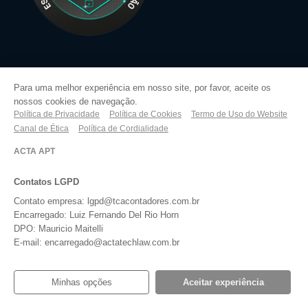
O Que Fazemos
Para uma melhor experiência em nosso site, por favor, aceite os
nossos cookies de navegação.
Política de Privacidade
Política de Cookies
Termo de Uso do Website
Abertura e Legalização de Empresas
Canal de Ética
Política de Cordialidade
Assessoria de Investimentos
ACTA APT
Consultoria de Rh
Contatos LGPD
Contato empresa: lgpd@tcacontadores.com.br
Contabilidade Digital Consultiva
Encarregado: Luiz Fernando Del Rio Horn
DPO: Mauricio Maitelli
Imposto de Renda
E-mail: encarregado@actatechlaw.com.br
Lucro Real
Minhas opções
Aceitar experiência
Planejamento Tributário