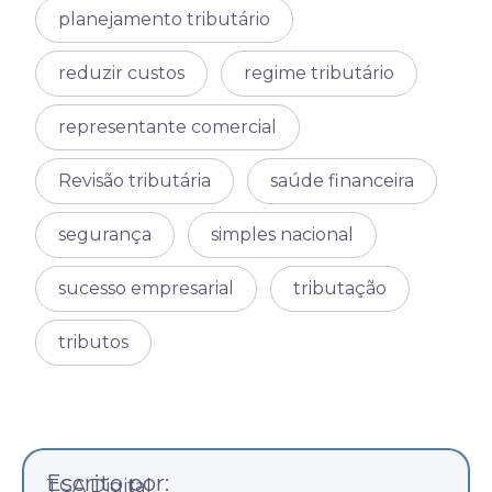
planejamento tributário
reduzir custos
regime tributário
representante comercial
Revisão tributária
saúde financeira
segurança
simples nacional
sucesso empresarial
tributação
tributos
Escrito por:
TCA Digital