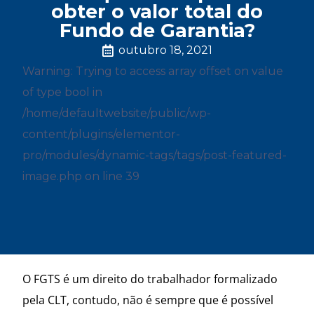
obter o valor total do
Fundo de Garantia?
outubro 18, 2021
Warning: Trying to access array offset on value
of type bool in
/home/defaultwebsite/public/wp-
content/plugins/elementor-
pro/modules/dynamic-tags/tags/post-featured-
image.php on line 39
O FGTS é um direito do trabalhador formalizado
pela CLT, contudo, não é sempre que é possível