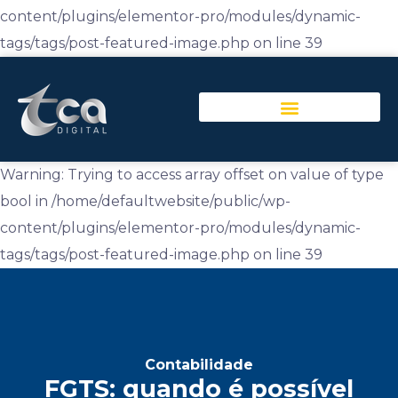
content/plugins/elementor-pro/modules/dynamic-
tags/tags/post-featured-image.php on line 39
Warning: Trying to access array offset on value of type
bool in /home/defaultwebsite/public/wp-
content/plugins/elementor-pro/modules/dynamic-
tags/tags/post-featured-image.php on line 39
Contabilidade
FGTS: quando é possível