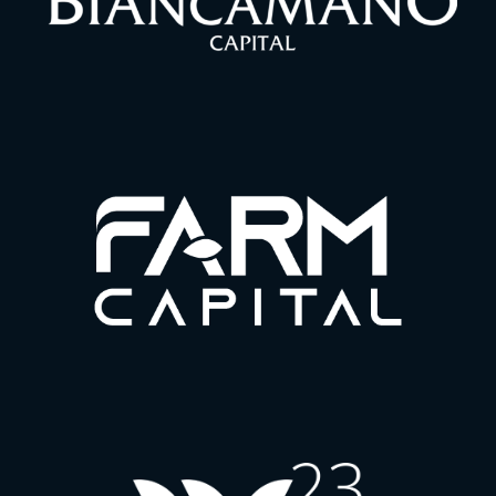
Para uma melhor experiência em nosso site, por favor, aceite os
nossos cookies de navegação.
Política de Privacidade
Política de Cookies
Termo de Uso do Website
Canal de Ética
Política de Cordialidade
ACTA APT
Contatos LGPD
Contato empresa: lgpd@tcacontadores.com.br
Encarregado: Luiz Fernando Del Rio Horn
DPO: Mauricio Maitelli
E-mail: encarregado@actatechlaw.com.br
Minhas opções
Aceitar experiência