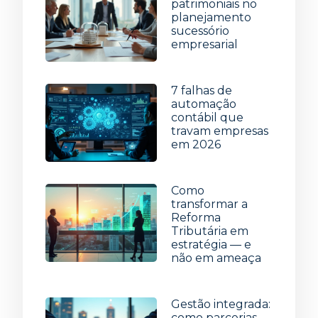
patrimoniais no
planejamento
sucessório
empresarial
22 de julho de 2026
7 falhas de
automação
contábil que
travam empresas
em 2026
15 de julho de 2026
Como
transformar a
Reforma
Tributária em
estratégia — e
não em ameaça
8 de julho de 2026
Gestão integrada:
como parcerias