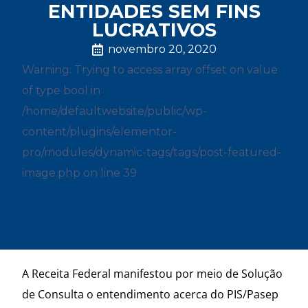
ENTIDADES SEM FINS
LUCRATIVOS
novembro 20, 2020
Warning: Trying to access array offset on value
of type bool in
/home/defaultwebsite/public/wp-
content/plugins/elementor-
pro/modules/dynamic-tags/tags/post-featured-
image.php on line 39
A Receita Federal manifestou por meio de Solução
de Consulta o entendimento acerca do PIS/Pasep