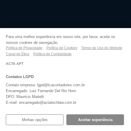
Para uma melhor experiência em nosso site, por favor, aceite os
nossos cookies de navegação.
Política de Privacidade
Política de Cookies
Termo de Uso do Website
Canal de Ética
Política de Cordialidade
ACTA APT
Contatos LGPD
Contato empresa: lgpd@tcacontadores.com.br
Encarregado: Luiz Fernando Del Rio Horn
DPO: Mauricio Maitelli
E-mail: encarregado@actatechlaw.com.br
Minhas opções
Aceitar experiência