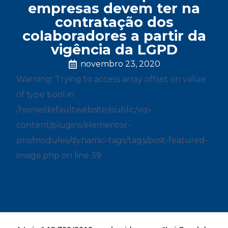
empresas devem ter na
contratação dos
colaboradores a partir da
vigência da LGPD
novembro 23, 2020
Warning: Trying to access array offset on value
of type bool in
/home/defaultwebsite/public/wp-
content/plugins/elementor-
pro/modules/dynamic-tags/tags/post-featured-
image.php on line 39