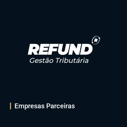
Para uma melhor experiência em nosso site, por favor, aceite os
nossos cookies de navegação.
Política de Privacidade
Política de Cookies
Termo de Uso do Website
Canal de Ética
Política de Cordialidade
ACTA APT
Contatos LGPD
Contato empresa: lgpd@tcacontadores.com.br
Encarregado: Luiz Fernando Del Rio Horn
DPO: Mauricio Maitelli
E-mail: encarregado@actatechlaw.com.br
Empresas Parceiras
Minhas opções
Aceitar experiência