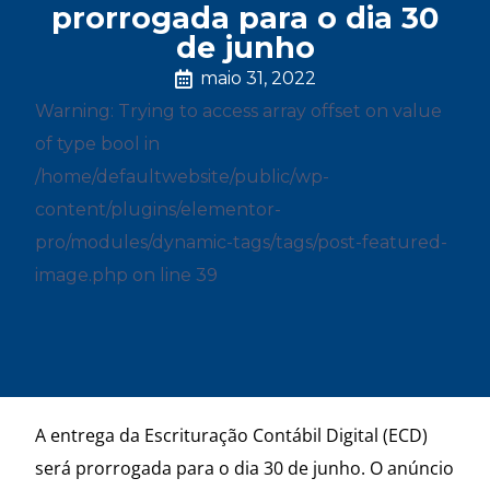
prorrogada para o dia 30
de junho
maio 31, 2022
Warning: Trying to access array offset on value
of type bool in
/home/defaultwebsite/public/wp-
content/plugins/elementor-
pro/modules/dynamic-tags/tags/post-featured-
image.php on line 39
A entrega da Escrituração Contábil Digital (ECD)
será prorrogada para o dia 30 de junho. O anúncio