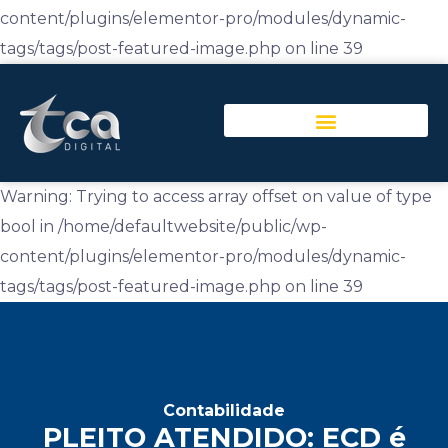
content/plugins/elementor-pro/modules/dynamic-
tags/tags/post-featured-image.php on line 39
Warning: Trying to access array offset on value of type
bool in /home/defaultwebsite/public/wp-
content/plugins/elementor-pro/modules/dynamic-
tags/tags/post-featured-image.php on line 39
Contabilidade
PLEITO ATENDIDO: ECD é