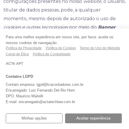
configurações presentes no nosso
website
, o usuário,
titular de dados pessoas, pode, a qualquer
momento, mesmo depois de autorizado o uso de
cookies e outras tecnologias
por meio do
Banner
LGPD
, decidir ser notificado sobre a recepção de
Para uma melhor experiência em nosso site, por favor, aceite os
nossos cookies de navegação.
cookies
, bem como bloquear a respectiva entrada no
Política de Privacidade
Política de Cookies
Termo de Uso do Website
seu sistema por meio da desativação de parte ou da
Canal de Ética
Política de Cordialidade
totalidade dos nossos
cookies e outras tecnologias
.
ACTA APT
Contatos LGPD
Contato empresa: lgpd@tcacontadores.com.br
Encarregado: Luiz Fernando Del Rio Horn
DPO: Mauricio Maitelli
A maioria dos navegadores de internet (
browser
)
E-mail: encarregado@actatechlaw.com.br
permite que você escolha se aceita os
cookies e
outras tecnologias
. A maioria também permite
Minhas opções
Aceitar experiência
eliminar os
cookies e outras tecnologias
já definidas.