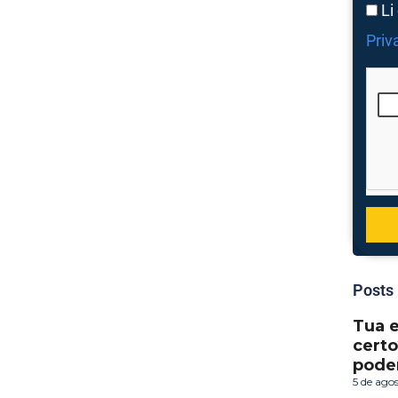
Li
Priv
Posts
Tua 
certo
pode
5 de ago