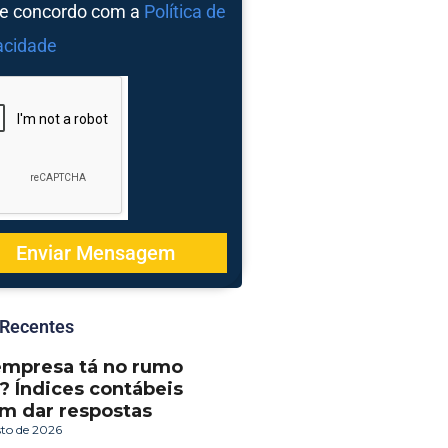
 e concordo com a
Política de
acidade
Enviar Mensagem
 Recentes
empresa tá no rumo
? Índices contábeis
m dar respostas
sto de 2026