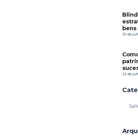
Blind
estra
bens
29 de ju
Como 
patr
suces
22 de ju
Cate
Arqu