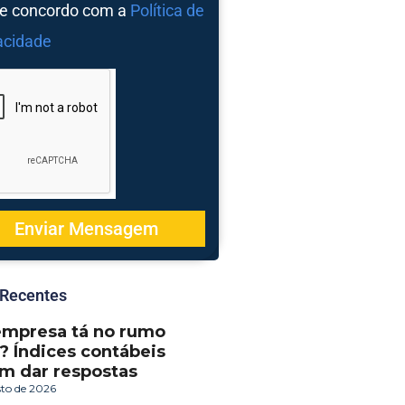
 e concordo com a
Política de
acidade
Enviar Mensagem
 Recentes
empresa tá no rumo
? Índices contábeis
m dar respostas
sto de 2026