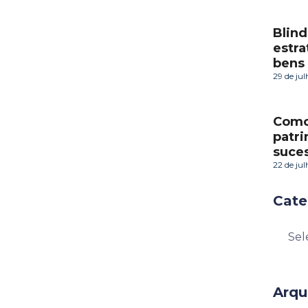
Blind
estra
bens
29 de ju
Como 
patr
suces
22 de ju
Cate
Arqu