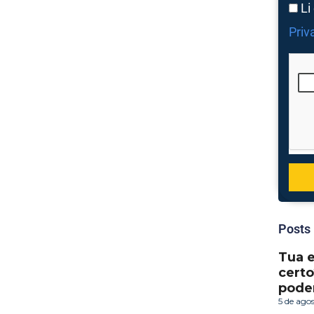
Li
Priv
Posts
Tua 
certo
pode
5 de ago