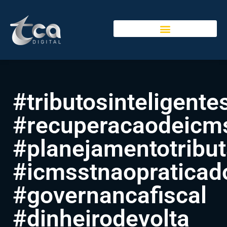
#tributosinteligente
#recuperacaodeicm
#planejamentotribut
#icmsstnaopraticad
#governancafiscal
#dinheirodevolta