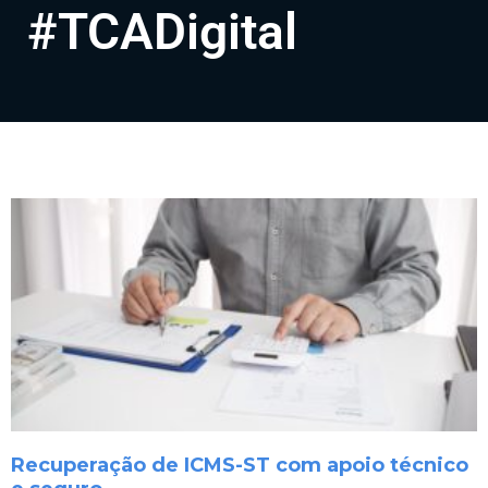
#TCADigital
Recuperação de ICMS-ST com apoio técnico