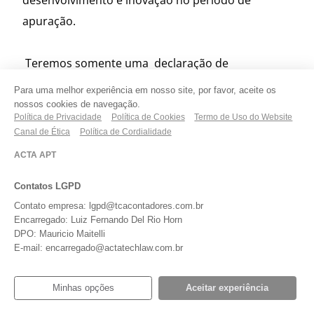
desenvolvimento e inovação no período de
apuração.
Teremos somente uma declaração de
investimentos em pesquisa, desenvolvimento e
Para uma melhor experiência em nosso site, por favor, aceite os
nossos cookies de navegação.
inovação para um mesmo período de
Política de Privacidade
Política de Cookies
Termo de Uso do Website
apuração, com exceção do caso de ajustes de
Canal de Ética
Política de Cordialidade
períodos cumulativos, permitida a retificação em
ACTA APT
casos a serem definidos pelo Ministério da Ciência,
Contatos LGPD
Tecnologia, Inovações e Comunicações. A entrega
Contato empresa: lgpd@tcacontadores.com.br
da declaração ocorrerá somente após a realização
Encarregado: Luiz Fernando Del Rio Horn
de todos os investimentos de pesquisa,
DPO: Mauricio Maitelli
E-mail: encarregado@actatechlaw.com.br
desenvolvimento e inovação aplicáveis ao período
de apuração.
Minhas opções
Aceitar experiência