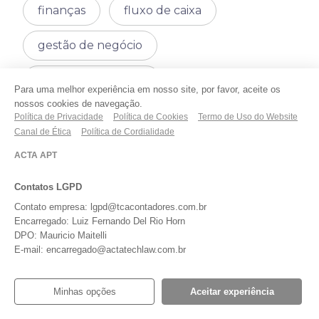
finanças
fluxo de caixa
gestão de negócio
gestão empresarial
Para uma melhor experiência em nosso site, por favor, aceite os
nossos cookies de navegação.
gestão financeira
gestão fiscal
Política de Privacidade
Política de Cookies
Termo de Uso do Website
Canal de Ética
Política de Cordialidade
gestão tributária
holding
ACTA APT
imposto
impostos
Contatos LGPD
Contato empresa: lgpd@tcacontadores.com.br
iniciar empresa
Lucratividade
Encarregado: Luiz Fernando Del Rio Horn
DPO: Mauricio Maitelli
E-mail: encarregado@actatechlaw.com.br
lucro presumido
lucro real
MEI
Obrigações fiscais
Minhas opções
Aceitar experiência