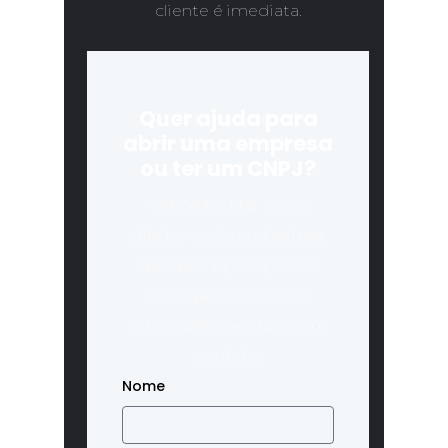
cliente é imediata.
Quer ajuda para
abrir uma empresa
ou ter um CNPJ?
O TCA Digital pode
ajudar você na abertura
de sua empresa, deixe
seus dados e nossos
especialistas entrarão em
contato.
Nome