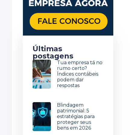
Últimas
postagens
Tua empresa tá no
rumo certo?
Índices contábeis
podem dar
respostas
5 de agosto de 2026
Blindagem
patrimonial: 5
estratégias para
proteger seus
bens em 2026
29 de julho de 2026