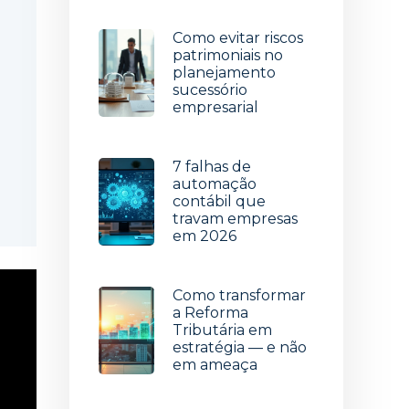
Como evitar riscos
patrimoniais no
planejamento
sucessório
empresarial
22 de julho de 2026
7 falhas de
automação
contábil que
travam empresas
em 2026
15 de julho de 2026
Como transformar
a Reforma
Tributária em
estratégia — e não
em ameaça
8 de julho de 2026