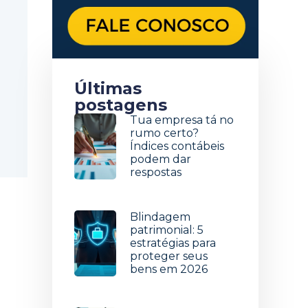
Últimas
postagens
Tua empresa tá no
rumo certo?
Índices contábeis
podem dar
respostas
5 de agosto de 2026
Blindagem
patrimonial: 5
estratégias para
proteger seus
bens em 2026
29 de julho de 2026