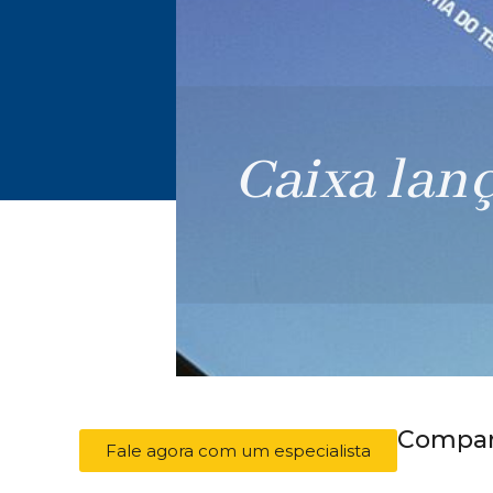
Compart
Fale agora com um especialista