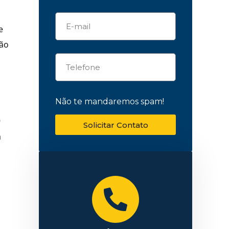
e
ção
Não te mandaremos spam!
9
Solicitar Contato
á
s