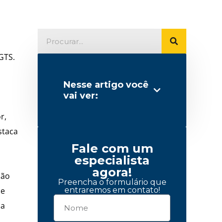
GTS.
Nesse artigo você
vai ver:
r,
staca
Fale com um
especialista
agora!
ção
Preencha o formulário que
de
entraremos em contato!
 a