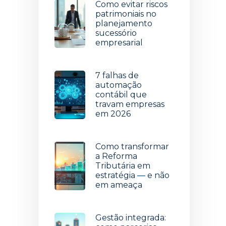
Como evitar riscos
patrimoniais no
planejamento
sucessório
empresarial
22 de julho de 2026
7 falhas de
automação
contábil que
travam empresas
em 2026
15 de julho de 2026
Como transformar
a Reforma
Tributária em
estratégia — e não
em ameaça
8 de julho de 2026
Gestão integrada: