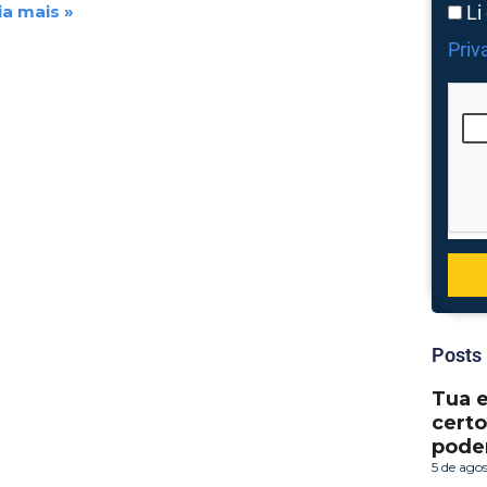
ia mais »
Li
Priv
Posts
Tua 
certo
pode
5 de ago