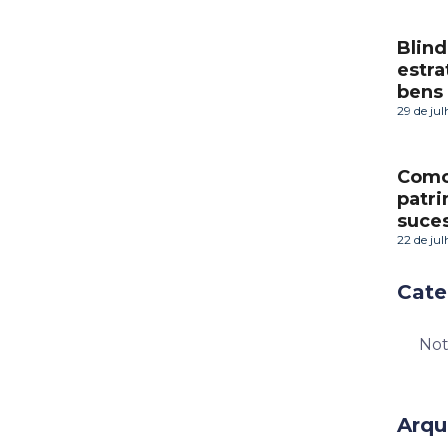
Blind
estra
bens
29 de ju
Como 
patr
suces
22 de ju
Cate
Arqu