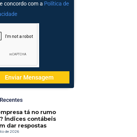
 e concordo com a
Política de
acidade
Enviar Mensagem
 Recentes
empresa tá no rumo
? Índices contábeis
m dar respostas
sto de 2026