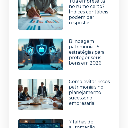
Tua empresa tá
no rumo certo?
Índices contábeis
podem dar
respostas
5 de agosto de 2026
Blindagem
patrimonial: 5
estratégias para
proteger seus
bens em 2026
29 de julho de 2026
Como evitar riscos
patrimoniais no
planejamento
sucessório
empresarial
22 de julho de 2026
7 falhas de
automação