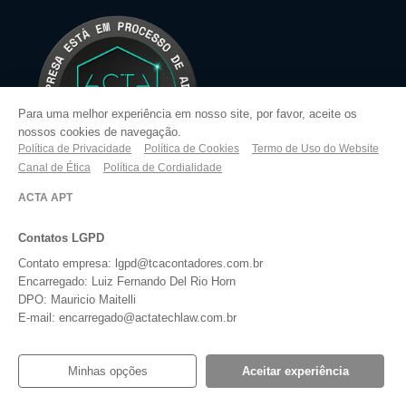
Para uma melhor experiência em nosso site, por favor, aceite os
nossos cookies de navegação.
Política de Privacidade
Política de Cookies
Termo de Uso do Website
Canal de Ética
Política de Cordialidade
ACTA APT
Contatos LGPD
O Que Fazemos
Contato empresa: lgpd@tcacontadores.com.br
Encarregado: Luiz Fernando Del Rio Horn
Abertura e Legalização de Empresas
DPO: Mauricio Maitelli
E-mail: encarregado@actatechlaw.com.br
Assessoria de Investimentos
Consultoria de Rh
Minhas opções
Aceitar experiência
Contabilidade Digital Consultiva