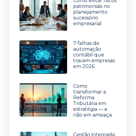
Como evitar riscos
patrimoniais no
planejamento
sucessório
empresarial
22 de julho de 2026
7 falhas de
automação
contábil que
travam empresas
em 2026
15 de julho de 2026
Como
transformar a
Reforma
Tributária em
estratégia — e
não em ameaça
8 de julho de 2026
Gestão integrada: