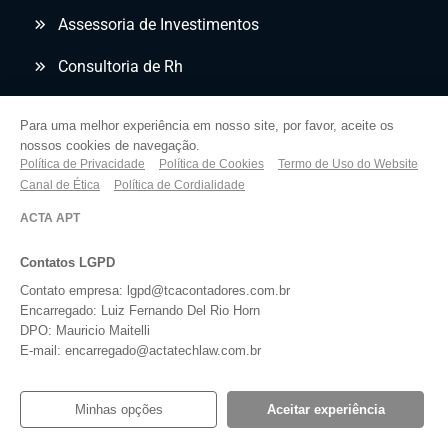
Assessoria de Investimentos
Consultoria de Rh
Contabilidade Digital Consultiva
Para uma melhor experiência em nosso site, por favor, aceite os
nossos cookies de navegação.
Imposto de Renda
Política de Privacidade
Política de Cookies
Termo de Uso do Website
Canal de Ética
Política de Cordialidade
Lucro Real
ACTA APT
Planejamento Tributário
Contatos LGPD
Recuperação de Créditos Tributários
Contato empresa: lgpd@tcacontadores.com.br
Encarregado: Luiz Fernando Del Rio Horn
Revisão Tributária
DPO: Mauricio Maitelli
E-mail: encarregado@actatechlaw.com.br
Segmentos
Minhas opções
Aceitar experiência
Comércio