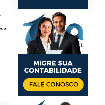
l.
os e