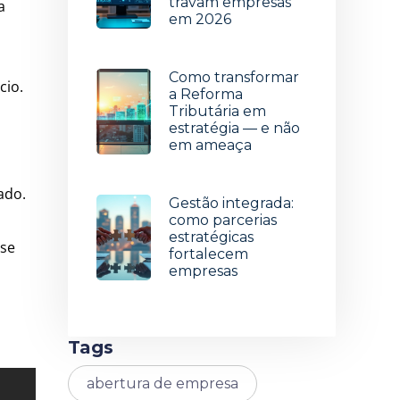
travam empresas
a
em 2026
15 de julho de 2026
Como transformar
cio.
a Reforma
Tributária em
estratégia — e não
em ameaça
8 de julho de 2026
zado.
Gestão integrada:
como parcerias
estratégicas
 se
fortalecem
empresas
1 de julho de 2026
Tags
abertura de empresa