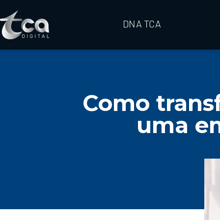
DNA TCA
Como transf
uma em