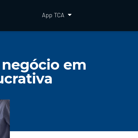
App TCA
e negócio em
crativa