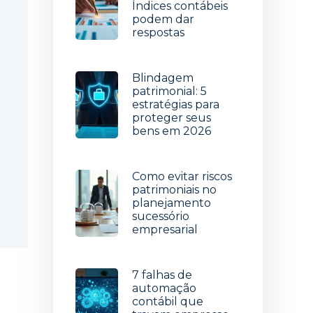
Índices contábeis
podem dar
respostas
5 de agosto de 2026
Blindagem
patrimonial: 5
estratégias para
proteger seus
bens em 2026
29 de julho de 2026
Como evitar riscos
patrimoniais no
planejamento
sucessório
empresarial
22 de julho de 2026
7 falhas de
automação
contábil que