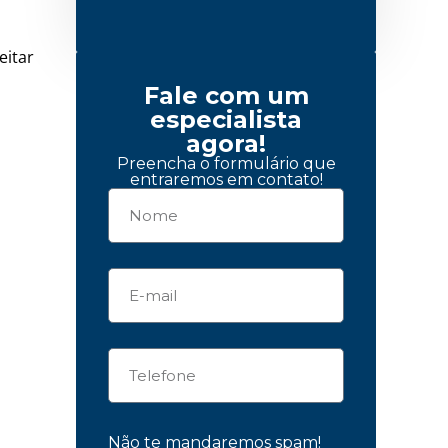
eitar
Fale com um
especialista
agora!
Preencha o formulário que
entraremos em contato!
Não te mandaremos spam!