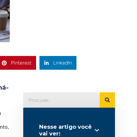
Pinterest
LinkedIn
má-
a
nto,
Nesse artigo você
vai ver: