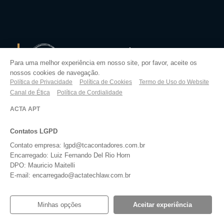
Uma empresa do
Ecossistema IR9 Gestão
Para uma melhor experiência em nosso site, por favor, aceite os
nossos cookies de navegação.
Empresarial
Política de Privacidade
Política de Cookies
Termo de Uso do Website
Canal de Ética
Política de Cordialidade
ACTA APT
Contatos LGPD
Contato empresa: lgpd@tcacontadores.com.br
Encarregado: Luiz Fernando Del Rio Horn
DPO: Mauricio Maitelli
E-mail: encarregado@actatechlaw.com.br
Minhas opções
Aceitar experiência