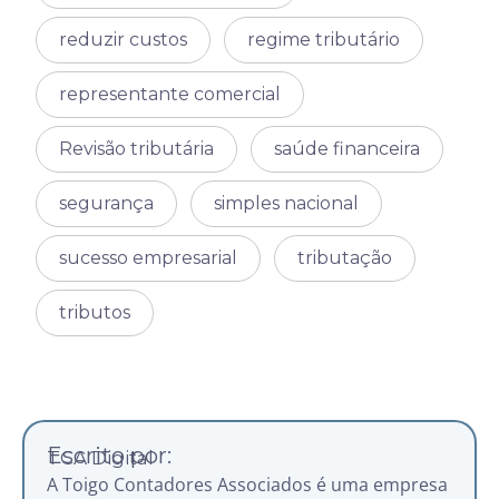
reduzir custos
regime tributário
representante comercial
Revisão tributária
saúde financeira
segurança
simples nacional
sucesso empresarial
tributação
tributos
Escrito por:
TCA Digital
A Toigo Contadores Associados é uma empresa